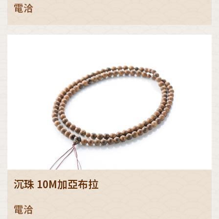
電洽
沉珠 10M加亞布拉
電洽