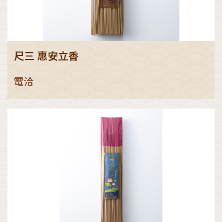
尺三 惠安立香
電洽