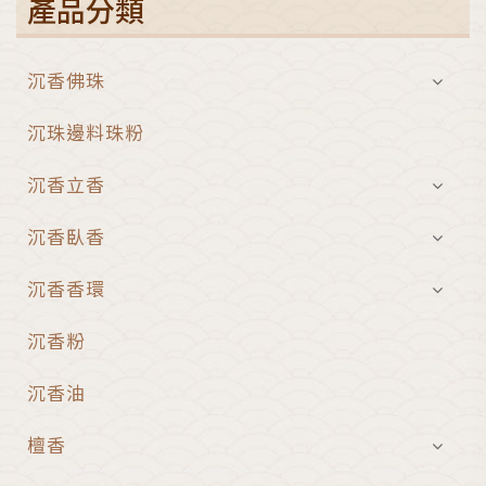
產品分類
沉香佛珠
沉珠邊料珠粉
沉香立香
沉香臥香
沉香香環
沉香粉
沉香油
檀香