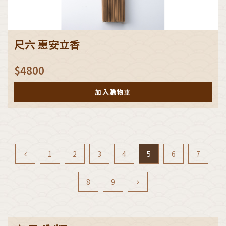
尺六 惠安立香
$
4800
加入購物車
1
2
3
4
5
6
7
8
9