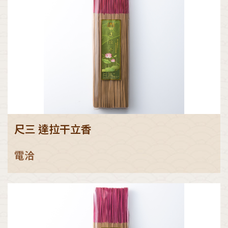
尺三 達拉干立香
電洽