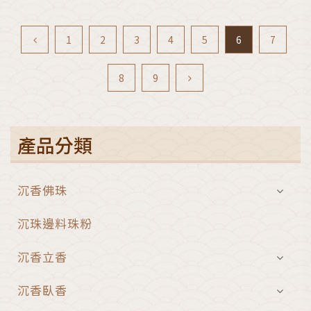
1
2
3
4
5
6
7
8
9
產品分類
沉香佛珠
沉珠邊料珠粉
沉香立香
沉香臥香