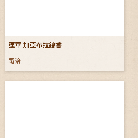
蓮華 加亞布拉線香
電洽