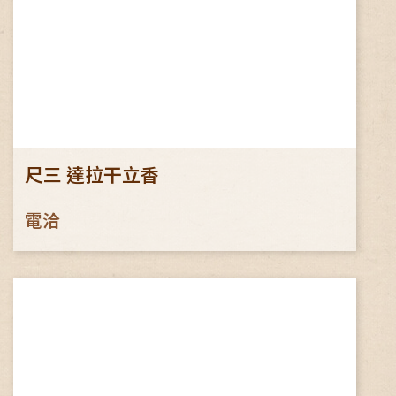
尺三 達拉干立香
電洽