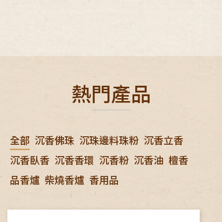
熱門產品
全部
沉香佛珠
沉珠邊料珠粉
沉香立香
沉香臥香
沉香香環
沉香粉
沉香油
檀香
品香爐
柴燒香爐
香用品