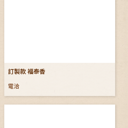
訂製款 福泰香
電洽