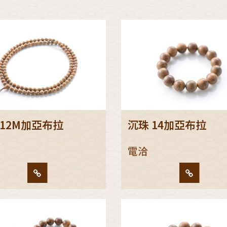
 12M加亞布拉
沉珠 14加亞布拉
電洽