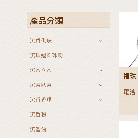
產品分類
沉香佛珠
沉珠邊料珠粉
沉香立香
福珠
沉香臥香
電洽
沉香香環
沉香粉
沉香油