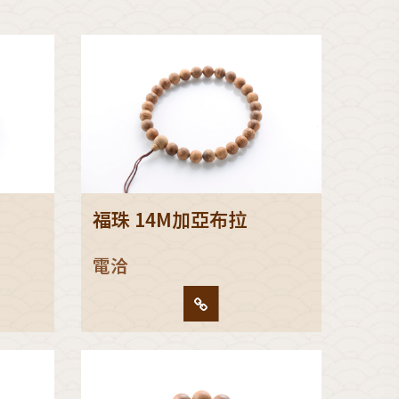
福珠 14M加亞布拉
電洽