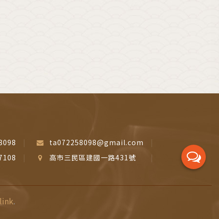
8098
ta072258098@gmail.com
7108
高市三民區建國一路431號
link
.